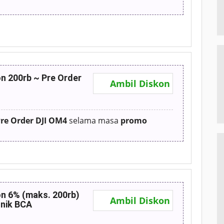
n 200rb ~ Pre Order
Ambil Diskon
re Order DJI OM4
selama masa
promo
n 6% (maks. 200rb)
Ambil Diskon
nik BCA