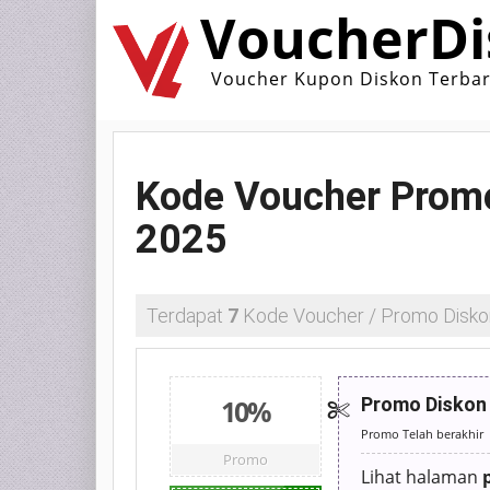
VoucherDi
Voucher Kupon Diskon Terba
Kode Voucher Promo
2025
Terdapat
7
Kode Voucher / Promo Disko
10%
Promo Diskon 
Promo Telah berakhir
Promo
Lihat halaman