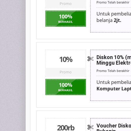
Promo Telah berakhir
Promo
Untuk pembeli
100
%
belanja
2jt.
BERHASIL
10%
Diskon 10% (m
Minggu Elektr
Promo Telah berakhir
Promo
Untuk pembeli
100
%
Komputer Lap
BERHASIL
200rb
Voucher Disko