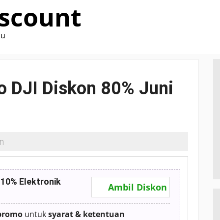
scount
ru
 DJI Diskon 80% Juni
n
10% Elektronik
Ambil Diskon
promo
untuk
syarat & ketentuan