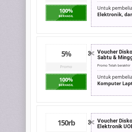
Untuk pembeli
100
%
Elektronik, d
BERHASIL
5%
Voucher Disko
Sabtu & Mingg
Promo Telah berakhir
Promo
Untuk pembeli
100
%
Komputer Lap
BERHASIL
150rb
Voucher Disko
Elektronik UO