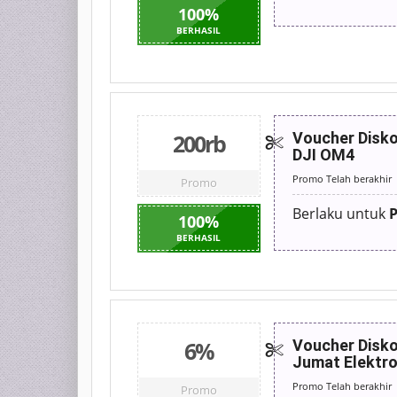
100
%
BERHASIL
200rb
Voucher Disko
DJI OM4
Promo Telah berakhir
Promo
Berlaku untuk
P
100
%
BERHASIL
6%
Voucher Disko
Jumat Elektro
Promo Telah berakhir
Promo