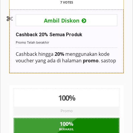
7 VOTES
Ambil Diskon
Cashback 20% Semua Produk
Promo Telah berakhir
Cashback hingga
20%
menggunakan kode
voucher yang ada di halaman
promo
. sastop
100%
Promo
100
%
BERHASIL